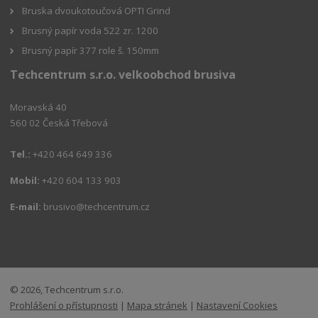
Bruska dvoukotoučová OPTI Grind
Brusný papír voda 522 zr. 1200
Brusný papír 377 role š. 150mm
Techcentrum s.r.o. velkoobchod brusiva
Moravská 40
560 02 Česká Třebová
Tel.:
+420 464 649 336
Mobil:
+420 604 133 903
E-mail:
brusivo@techcentrum.cz
© 2026, Techcentrum s.r.o.
Prohlášení o přístupnosti
|
Mapa stránek
|
Nastavení Cookies