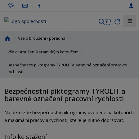
☰
V
y
h
Ú
Vše o broušení - poradna
l
v
o
e
Vše o broušení keramickým kotoučem
d
d
Bezpečnostní piktogramy TYROLIT a barevné označení pracovní
n
a
rychlosti
í
t
s
t
Bezpečnostní piktogramy TYROLIT a
r
barevné označení pracovní rychlosti
a
n
Najdete zde bezpečnostní piktogramy uvedené na kotoučích
a
a maximální pracovní rychlosti, které je nutno dodržovat.
Info ke stažení