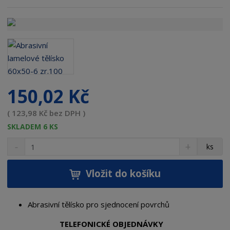
ó
d
d
o
d
a
v
a
150,02 Kč
t
e
( 123,98 Kč bez DPH )
l
e
SKLADEM 6 KS
:
S
N
Z
ks
L
n
a
m
A
í
v
ě
T
ž
ý
Vložit do košíku
n
i
š
i
t
i
t
m
t
Abrasivní tělísko pro sjednocení povrchů
p
n
m
o
o
n
TELEFONICKÉ OBJEDNÁVKY