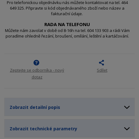
ž
o
č
Pro telefonickou objednávku nás můžete kontaktovat na tel. 464
s
ž
649 325. Připravte si kód objednávaného zboží nebo název a
e
fakturační údaje.
t
s
t
v
t
RADA NA TELEFONU
í
v
Můžete nám zavolat v době od 8-16h na tel. 604 133 903 a rádi Vám
í
poradíme ohledně řezání, broušení, omílání, leštění a kartáčování.
Zeptejte se odborníka - nový
Sdílet
dotaz
Zobrazit detailní popis
Zobrazit technické parametry