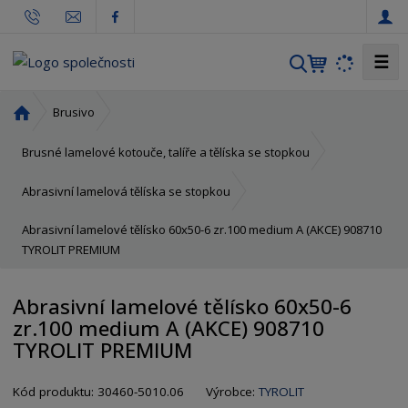
☰
V
y
h
Ú
Brusivo
l
v
o
e
Brusné lamelové kotouče, talíře a tělíska se stopkou
d
d
n
Abrasivní lamelová tělíska se stopkou
a
í
t
Abrasivní lamelové tělísko 60x50-6 zr.100 medium A (AKCE) 908710
s
TYROLIT PREMIUM
t
r
a
Abrasivní lamelové tělísko 60x50-6
n
zr.100 medium A (AKCE) 908710
a
TYROLIT PREMIUM
K
Kód produktu:
30460-5010.06
Výrobce:
TYROLIT