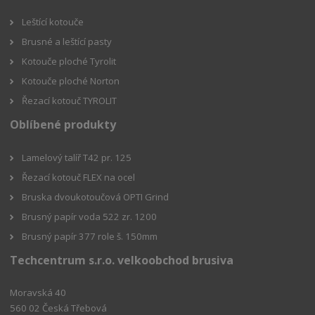
Leštící kotouče
Brusné a leštící pasty
Kotouče ploché Tyrolit
Kotouče ploché Norton
Řezací kotouč TYROLIT
Oblíbené produkty
Lamelový talíř T42 pr. 125
Řezací kotouč FLEX na ocel
Bruska dvoukotoučová OPTI Grind
Brusný papír voda 522 zr. 1200
Brusný papír 377 role š. 150mm
Techcentrum s.r.o. velkoobchod brusiva
Moravská 40
560 02 Česká Třebová