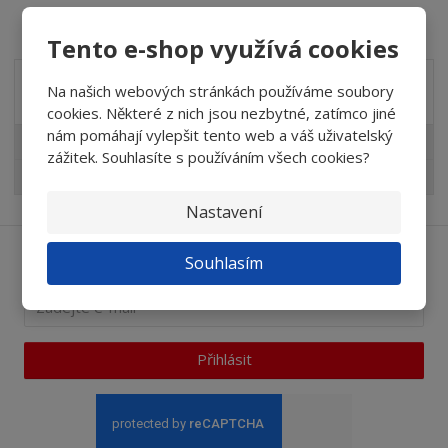
Tento e-shop využívá cookies
Na našich webových stránkách používáme soubory
Akční nabídky
cookies. Některé z nich jsou nezbytné, zatímco jiné
nám pomáhají vylepšit tento web a váš uživatelský
Akční nabídky
zážitek. Souhlasíte s používáním všech cookies?
AKCE abrasivní tělíska TYROLIT
Nastavení
Souhlasím
Ať vám nic neunikne
Přihlásit