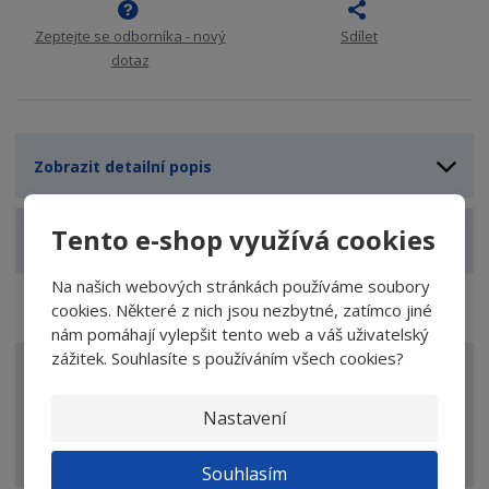
Zeptejte se odborníka - nový
Sdílet
dotaz
Zobrazit detailní popis
Tento e-shop využívá cookies
Zobrazit technické parametry
Na našich webových stránkách používáme soubory
cookies. Některé z nich jsou nezbytné, zatímco jiné
nám pomáhají vylepšit tento web a váš uživatelský
zážitek. Souhlasíte s používáním všech cookies?
VŠECHNY KATEGORIE
Elektrické a motorové nářadí
Nastavení
Brusivo
Souhlasím