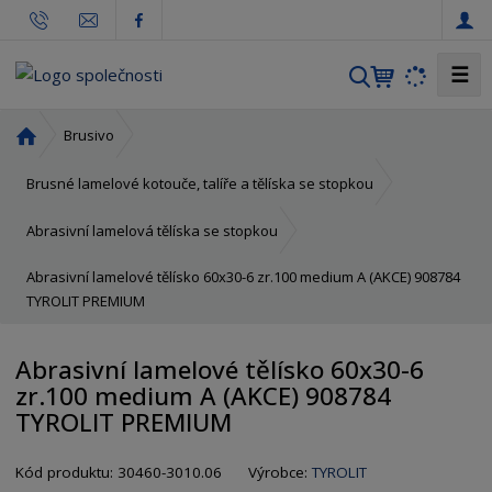
☰
V
y
h
Ú
Brusivo
l
v
o
e
Brusné lamelové kotouče, talíře a tělíska se stopkou
d
d
n
Abrasivní lamelová tělíska se stopkou
a
í
t
Abrasivní lamelové tělísko 60x30-6 zr.100 medium A (AKCE) 908784
s
TYROLIT PREMIUM
t
r
a
Abrasivní lamelové tělísko 60x30-6
n
zr.100 medium A (AKCE) 908784
a
TYROLIT PREMIUM
K
Kód produktu:
30460-3010.06
Výrobce:
TYROLIT