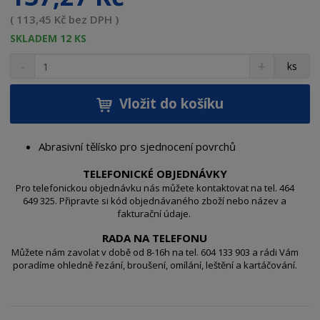
( 113,45 Kč bez DPH )
SKLADEM 12 KS
S
N
Z
ks
n
a
m
í
v
ě
ž
ý
Vložit do košíku
n
i
š
i
t
i
t
m
t
Abrasivní tělísko pro sjednocení povrchů
p
n
m
o
o
n
TELEFONICKÉ OBJEDNÁVKY
ž
o
č
Pro telefonickou objednávku nás můžete kontaktovat na tel. 464
s
ž
649 325. Připravte si kód objednávaného zboží nebo název a
e
fakturační údaje.
t
s
t
v
t
RADA NA TELEFONU
í
v
Můžete nám zavolat v době od 8-16h na tel. 604 133 903 a rádi Vám
í
poradíme ohledně řezání, broušení, omílání, leštění a kartáčování.