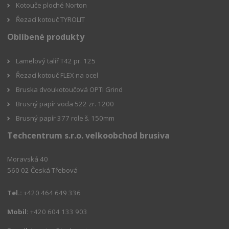
Kotouče ploché Norton
Řezací kotouč TYROLIT
Oblíbené produkty
Lamelový talíř T42 pr. 125
Řezací kotouč FLEX na ocel
Bruska dvoukotoučová OPTI Grind
Brusný papír voda 522 zr. 1200
Brusný papír 377 role š. 150mm
Techcentrum s.r.o. velkoobchod brusiva
Moravská 40
560 02 Česká Třebová
Tel.:
+420 464 649 336
Mobil:
+420 604 133 903