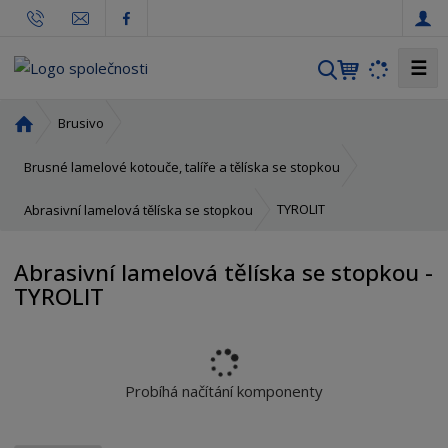
☰
V
y
h
Ú
Brusivo
l
v
o
e
Brusné lamelové kotouče, talíře a tělíska se stopkou
d
d
n
TYROLIT
Abrasivní lamelová tělíska se stopkou
a
í
t
s
Abrasivní lamelová tělíska se stopkou -
t
TYROLIT
r
a
n
a
Probíhá načítání komponenty