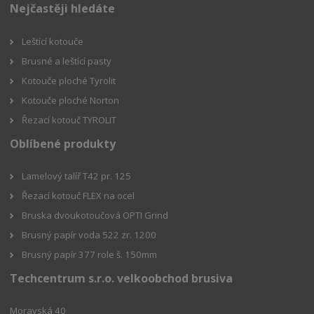
Nejčastěji hledáte
Leštící kotouče
Brusné a leštící pasty
Kotouče ploché Tyrolit
Kotouče ploché Norton
Řezací kotouč TYROLIT
Oblíbené produkty
Lamelový talíř T42 pr. 125
Řezací kotouč FLEX na ocel
Bruska dvoukotoučová OPTI Grind
Brusný papír voda 522 zr. 1200
Brusný papír 377 role š. 150mm
Techcentrum s.r.o. velkoobchod brusiva
Moravská 40