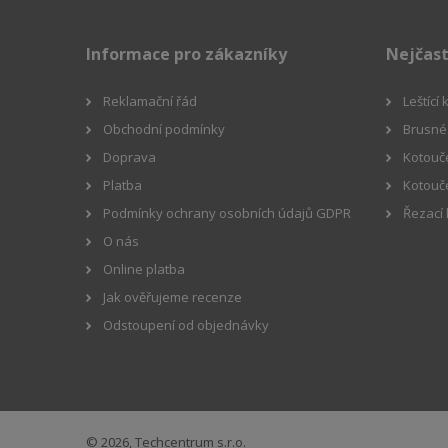
Informace pro zákazníky
Nejčast
Reklamační řád
Leštící
Obchodní podmínky
Brusné 
Doprava
Kotouče
Platba
Kotouč
Podmínky ochrany osobních údajů GDPR
Řezací
O nás
Online platba
Jak ověřujeme recenze
Odstoupení od objednávky
© 2026, Techcentrum s.r.o.