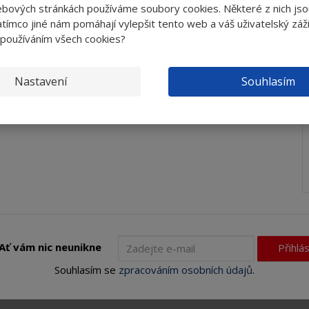
ebových stránkách používáme soubory cookies. Některé z nich jso
tímco jiné nám pomáhají vylepšit tento web a váš uživatelský záži
 používáním všech cookies?
Nastavení
Souhlasím
Ať vám nic neunikne
Přihlás
Souhlasím se
zpracováním osobních údajů
.