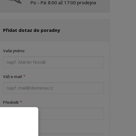
Po - Pá: 8:00 až 17:00 prodejna
Přidat dotaz do poradny
Vaše jméno
*
Váš e-mail
*
Předmět
*
Váš dotaz