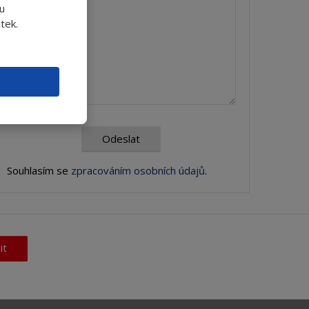
u
tek.
Odeslat
Souhlasím se
zpracováním osobních údajů
.
it