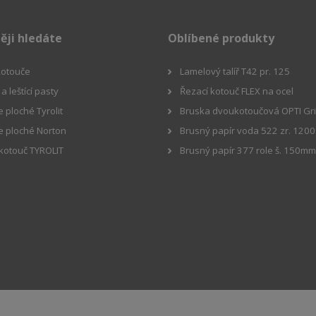
ěji hledáte
Oblíbené produkty
 kotouče
Lamelový talíř T42 pr. 125
a leštící pasty
Řezací kotouč FLEX na ocel
 ploché Tyrolit
Bruska dvoukotoučová OPTI Gr
e ploché Norton
Brusný papír voda 522 zr. 1200
 kotouč TYROLIT
Brusný papír 377 role š. 150m