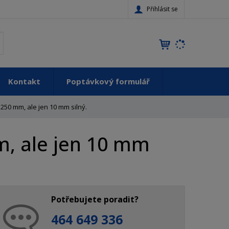
Přihlásit se
K
yhledat
d
o
h
Kontakt
Poptávkový formulář
l
e
d
 250 mm, ale jen 10 mm silný.
á
,
m, ale jen 10 mm
t
e
n
n
a
j
Potřebujete poradit?
d
464 649 336
e