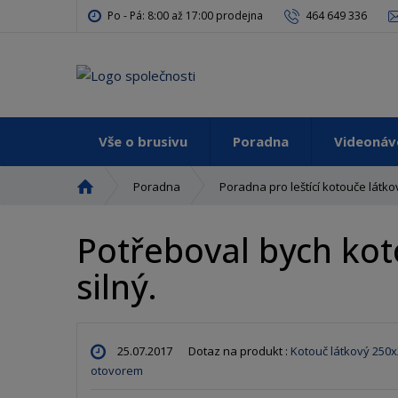
Po - Pá: 8:00 až 17:00 prodejna
464 649 336
Vše o brusivu
Poradna
Videoná
Ú
Poradna
Poradna pro leštící kotouče látk
v
o
Potřeboval bych kot
d
n
silný.
í
s
t
r
25.07.2017
Dotaz na produkt :
Kotouč látkový 250x2
a
otovorem
n