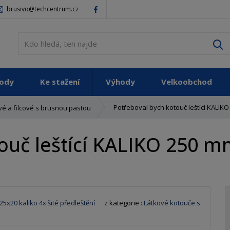
brusivo@techcentrum.cz
V
vody
Ke stažení
Výhody
Velkoobchod
Potřeboval bych kotouč leštící KALIKO
ové a filcové s brusnou pastou
ouč leštící KALIKO 250 m
5x20 kaliko 4x šité předleštění
z kategorie :
Látkové kotouče s