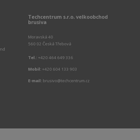
Techcentrum s.r.o. velkoobchod
brusiva
Moravská 40
560 02 Česká Třebová
ind
Tel.:
+420 464 649 336
m
Mobil:
+420 604 133 903
E-mail:
brusivo@techcentrum.cz