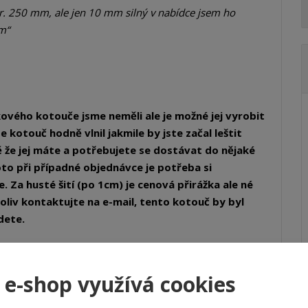
r. 250 mm, ale jen 10 mm silný v nabídce jsem ho 
mm
ového kotouče jsme neměli ale je možné jej vyrobit
kotouč hodně vlnil jakmile by jste začal leštit
dě že jej máte a potřebujete se dostávat do nějaké
to při případné objednávce je potřeba si
. Za husté šití (po 1cm) je cenová přirážka ale né
liv kontaktujte na e-mail, tento kotouč by byl
dete.
uc-latkovy-250x25x20-kaliko-4x-site-predlesteni
 e-shop využívá cookies
 eshopu