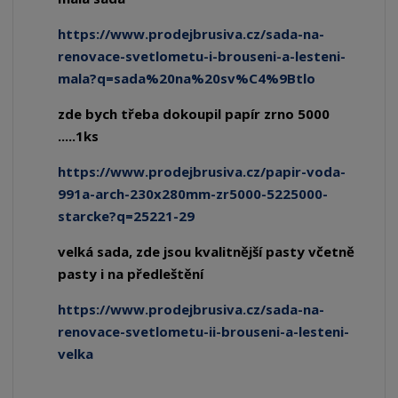
https://www.prodejbrusiva.cz/sada-na-
renovace-svetlometu-i-brouseni-a-lesteni-
mala?q=sada%20na%20sv%C4%9Btlo
zde bych třeba dokoupil papír zrno 5000
.....1ks
https://www.prodejbrusiva.cz/papir-voda-
991a-arch-230x280mm-zr5000-5225000-
starcke?q=25221-29
velká sada, zde jsou kvalitnější pasty včetně
pasty i na předleštění
https://www.prodejbrusiva.cz/sada-na-
renovace-svetlometu-ii-brouseni-a-lesteni-
velka