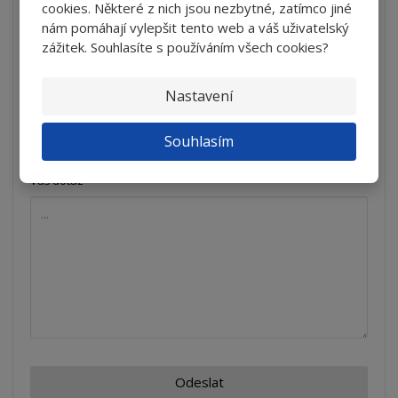
cookies. Některé z nich jsou nezbytné, zatímco jiné
nám pomáhají vylepšit tento web a váš uživatelský
*
Váš e-mail
zážitek. Souhlasíte s používáním všech cookies?
Nastavení
*
Předmět
Souhlasím
*
Váš dotaz
Odeslat