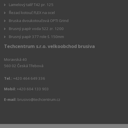
Lamelový talíř T42 pr. 125
Řezací kotouč FLEX na ocel
Bruska dvoukotoučová OPTI Grind
Brusný papír voda 522 zr. 1200
Brusný papír 377 role š. 150mm
Techcentrum s.r.o. velkoobchod brusiva
Moravská 40
560 02 Česká Třebová
Tel.:
+420 464 649 336
Mobil:
+420 604 133 903
E-mail:
brusivo@techcentrum.cz