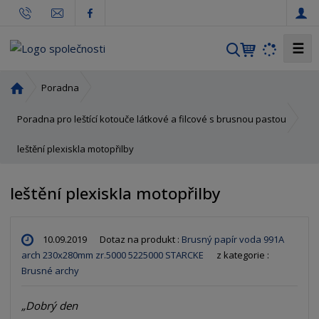
☰
V
y
h
Ú
Poradna
l
v
o
e
Poradna pro leštící kotouče látkové a filcové s brusnou pastou
d
d
leštění plexiskla motopřilby
n
a
í
t
s
leštění plexiskla motopřilby
t
r
a
10.09.2019
Dotaz na produkt :
Brusný papír voda 991A
n
arch 230x280mm zr.5000 5225000 STARCKE
z kategorie :
a
Brusné archy
Dobrý den
