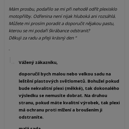
Mám prosbu, podařilo se mi při nehodě odřít plexisklo 
motopřilby. Odřenina není nijak hluboká ani rozsáhlá.

Můžete mi prosím poradit a doporučit nějakou pastu, 
kterou se mi podaří škrábance odstranit?

Děkuji za radu a přeji krásný den 
Vážený zákazníku,
doporučil bych malou nebo velkou sadu na
leštění plastových světlometů. Bohužel pokud
bude nekvalitní plexi (měkké), tak dokonalého
výsledku se nemusíte dobrat. Na druhou
stranu, pokud máte kvalitní výrobek, tak plexi
má ochranu proti mlžení a broušením ji
odstraníte.
malá sada