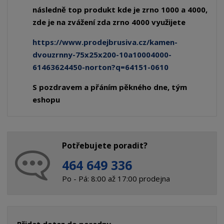
následně top produkt kde je zrno 1000 a 4000,
zde je na zvážení zda zrno 4000 využijete
https://www.prodejbrusiva.cz/kamen-
dvouzrnny-75x25x200-10a10004000-
61463624450-norton?q=64151-0610
S pozdravem a přáním pěkného dne, tým
eshopu
Potřebujete poradit?
464 649 336
Po - Pá: 8:00 až 17:00 prodejna
Přidat dotaz do poradny