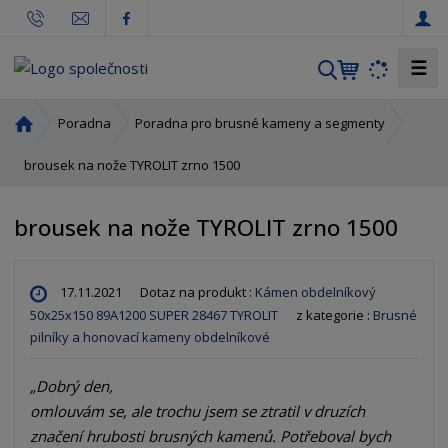
☰
V
y
h
Ú
Poradna
Poradna pro brusné kameny a segmenty
l
v
o
brousek na nože TYROLIT zrno 1500
e
d
d
n
a
brousek na nože TYROLIT zrno 1500
í
t
s
t
17.11.2021
Dotaz na produkt :
Kámen obdelníkový
r
50x25x150 89A1200 SUPER 28467 TYROLIT
z kategorie :
Brusné
a
pilníky a honovací kameny obdelníkové
n
a
Dobrý den,

omlouvám se, ale trochu jsem se ztratil v druzích 
značení hrubosti brusných kamenů. Potřeboval bych 