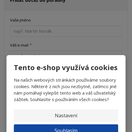
Vaše jméno
*
Váš e-mail
Tento e-shop využívá cookies
*
Předmět
Na našich webových stránkách používáme soubory
cookies. Některé z nich jsou nezbytné, zatímco jiné
nám pomáhají vylepšit tento web a váš uživatelský
*
Váš dotaz
zážitek. Souhlasíte s používáním všech cookies?
Nastavení
Souhlasím