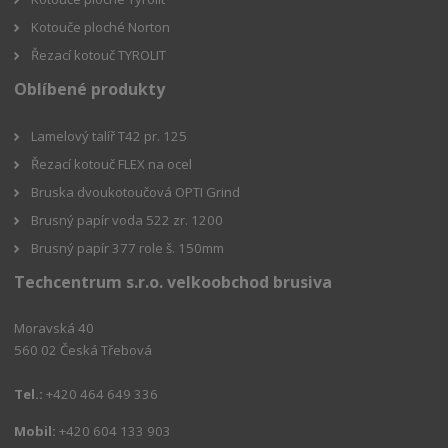
Kotouče ploché Norton
Řezací kotouč TYROLIT
Oblíbené produkty
Lamelový talíř T42 pr. 125
Řezací kotouč FLEX na ocel
Bruska dvoukotoučová OPTI Grind
Brusný papír voda 522 zr. 1200
Brusný papír 377 role š. 150mm
Techcentrum s.r.o. velkoobchod brusiva
Moravská 40
560 02 Česká Třebová
Tel.:
+420 464 649 336
Mobil:
+420 604 133 903