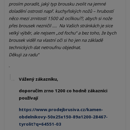
prosím poradit, jaký typ brousku zvolit na jemné 
doladění ostrosti např. kuchyňských nožů – hrubostí 
něco mezi zrnitostí 1500 až ocílkou??, abych si nože 
přes brousek nezničil ....  Na Vašich stránkách je sice 
velký výběr, ale nejsem „od fochu“ a bez toho, že bych 
brousek viděl na vlastní oči si ho jen na základě 
technických dat netroufnu objednat.

Děkuji za radu
Vážený zákazníku,
doporučím zrno 1200 co hodně zákazníci
používají
https://www.prodejbrusiva.cz/kamen-
obdelnikovy-50x25x150-89a1200-28467-
tyrolit?q=64551-03